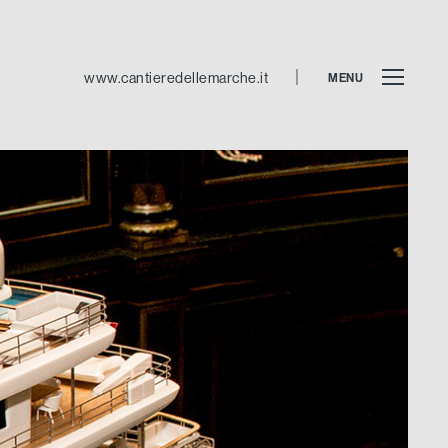
www.cantieredellemarche.it
MENU